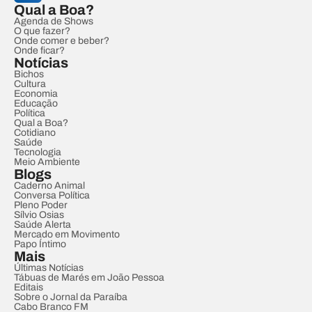
Qual a Boa?
Agenda de Shows
O que fazer?
Onde comer e beber?
Onde ficar?
Notícias
Bichos
Cultura
Economia
Educação
Política
Qual a Boa?
Cotidiano
Saúde
Tecnologia
Meio Ambiente
Blogs
Caderno Animal
Conversa Política
Pleno Poder
Sílvio Osias
Saúde Alerta
Mercado em Movimento
Papo Íntimo
Mais
Últimas Notícias
Tábuas de Marés em João Pessoa
Editais
Sobre o Jornal da Paraíba
Cabo Branco FM