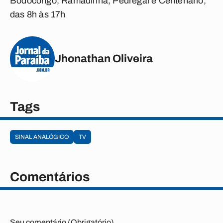
Bodocongó, Ramadinha, Pedregal e Centenário,
das 8h às 17h
Jhonathan Oliveira
Tags
SINAL ANALÓGICO
TV
Comentários
Seu comentário (Obrigatório)