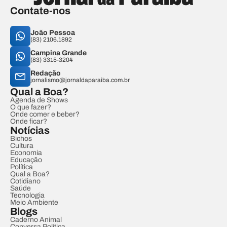
Contate-nos
João Pessoa
(83) 2106.1892
Campina Grande
(83) 3315-3204
Redação
jornalismo@jornaldaparaiba.com.br
Qual a Boa?
Agenda de Shows
O que fazer?
Onde comer e beber?
Onde ficar?
Notícias
Bichos
Cultura
Economia
Educação
Política
Qual a Boa?
Cotidiano
Saúde
Tecnologia
Meio Ambiente
Blogs
Caderno Animal
Conversa Política