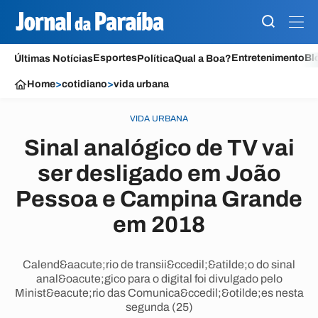
Esportes
Entretenimento
Bl
Últimas Notícias
Política
Qual a Boa?
Home
>
cotidiano
>
vida urbana
VIDA URBANA
Sinal analógico de TV vai
ser desligado em João
Pessoa e Campina Grande
em 2018
Calend&aacute;rio de transii&ccedil;&atilde;o do sinal
anal&oacute;gico para o digital foi divulgado pelo
Minist&eacute;rio das Comunica&ccedil;&otilde;es nesta
segunda (25)