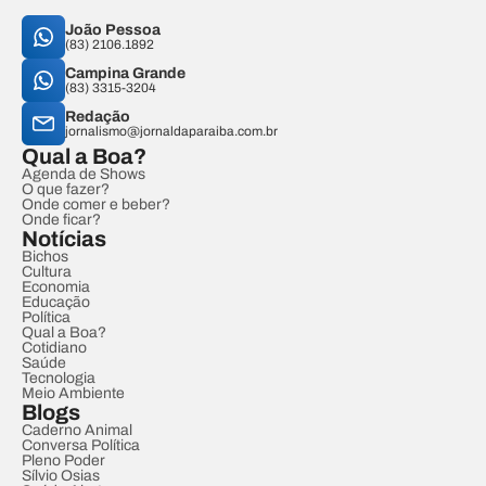
João Pessoa
(83) 2106.1892
Campina Grande
(83) 3315-3204
Redação
jornalismo@jornaldaparaiba.com.br
Qual a Boa?
Agenda de Shows
O que fazer?
Onde comer e beber?
Onde ficar?
Notícias
Bichos
Cultura
Economia
Educação
Política
Qual a Boa?
Cotidiano
Saúde
Tecnologia
Meio Ambiente
Blogs
Caderno Animal
Conversa Política
Pleno Poder
Sílvio Osias