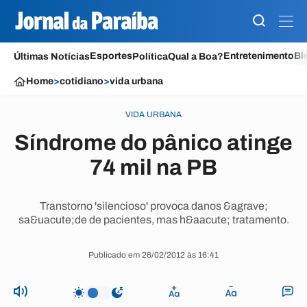
Esportes
Entretenimento
Bl
Últimas Notícias
Política
Qual a Boa?
Home
>
cotidiano
>
vida urbana
VIDA URBANA
Síndrome do pânico atinge
74 mil na PB
Transtorno 'silencioso' provoca danos &agrave;
sa&uacute;de de pacientes, mas h&aacute; tratamento.
Publicado em 26/02/2012 às 16:41