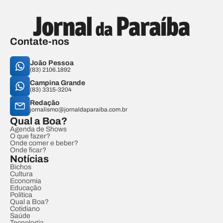
Contate-nos
João Pessoa
(83) 2106.1892
Campina Grande
(83) 3315-3204
Redação
jornalismo@jornaldaparaiba.com.br
Qual a Boa?
Agenda de Shows
O que fazer?
Onde comer e beber?
Onde ficar?
Notícias
Bichos
Cultura
Economia
Educação
Política
Qual a Boa?
Cotidiano
Saúde
Tecnologia