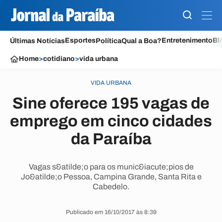
Esportes
Entretenimento
Bl
Últimas Notícias
Política
Qual a Boa?
Home
>
cotidiano
>
vida urbana
VIDA URBANA
Sine oferece 195 vagas de
emprego em cinco cidades
da Paraíba
Vagas s&atilde;o para os munic&iacute;pios de
Jo&atilde;o Pessoa, Campina Grande, Santa Rita e
Cabedelo.
Publicado em 16/10/2017 às 8:39