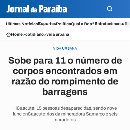
Esportes
Entretenimento
Bl
Últimas Notícias
Política
Qual a Boa?
Home
>
cotidiano
>
vida urbana
VIDA URBANA
Sobe para 11 o número de
corpos encontrados em
razão do rompimento de
barragens
H&aacute; 15 pessoas desaparecidas, sendo nove
funcion&aacute;rios da mineradora Samarco e seis
moradores.