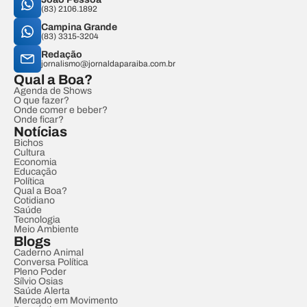
(83) 2106.1892
Campina Grande
(83) 3315-3204
Redação
jornalismo@jornaldaparaiba.com.br
Qual a Boa?
Agenda de Shows
O que fazer?
Onde comer e beber?
Onde ficar?
Notícias
Bichos
Cultura
Economia
Educação
Política
Qual a Boa?
Cotidiano
Saúde
Tecnologia
Meio Ambiente
Blogs
Caderno Animal
Conversa Política
Pleno Poder
Sílvio Osias
Saúde Alerta
Mercado em Movimento