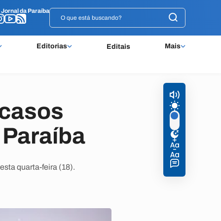
o
o
Jornal da Paraíba
Jornal da Paraíba
Editorias
Mais
Editais
 casos
 Paraíba
ta quarta-feira (18).