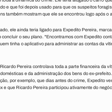
 toda a dinâmica do crime. Ele teria alugado o carro qu
do e que foi depois usado para que os suspeitos foragi
ns também mostram que ele se encontrou logo após o a
ado, ele ainda teria ligado para Expedito Pereira, mar
sa o concluir o seu plano. "Encontramos com Expedito co
uem tinha o aplicativo para administrar as contas da ví
icardo Pereira controlava toda a parte financeira da v
omésticas e da administração dos bens do ex-prefeito.
nção, por exemplo, que dias antes do crime, Expedito 
ux e que Ricardo Pereira participou ativamente do negóci