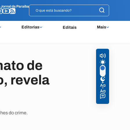
o
o
Jornal da Paraíba
Jornal da Paraíba
Editorias
Mais
Editais
nato de
o, revela
hes do crime.