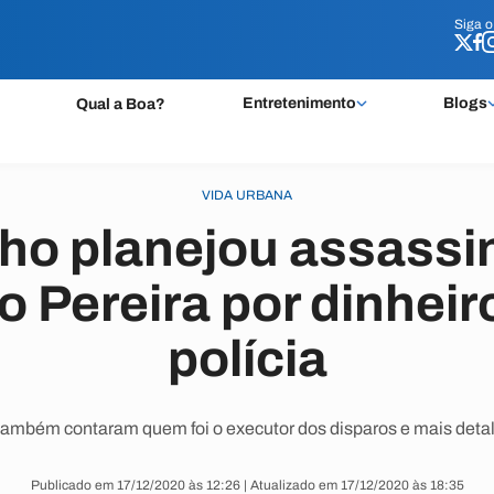
Siga 
Siga 
Entretenimento
Blogs
Qual a Boa?
VIDA URBANA
ho planejou assassi
 Pereira por dinheir
polícia
também contaram quem foi o executor dos disparos e mais detal
Publicado em 17/12/2020 às 12:26 | Atualizado em 17/12/2020 às 18:35