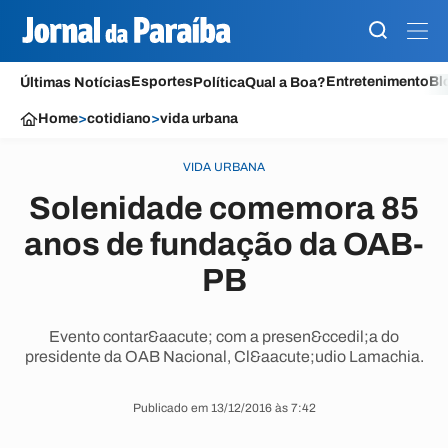
Esportes
Entretenimento
Bl
Últimas Notícias
Política
Qual a Boa?
Home
>
cotidiano
>
vida urbana
VIDA URBANA
Solenidade comemora 85
anos de fundação da OAB-
PB
Evento contar&aacute; com a presen&ccedil;a do
presidente da OAB Nacional, Cl&aacute;udio Lamachia.
Publicado em 13/12/2016 às 7:42