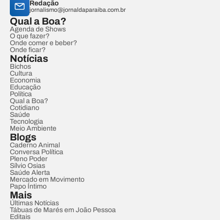
Redação
jornalismo@jornaldaparaiba.com.br
Qual a Boa?
Agenda de Shows
O que fazer?
Onde comer e beber?
Onde ficar?
Notícias
Bichos
Cultura
Economia
Educação
Política
Qual a Boa?
Cotidiano
Saúde
Tecnologia
Meio Ambiente
Blogs
Caderno Animal
Conversa Política
Pleno Poder
Sílvio Osias
Saúde Alerta
Mercado em Movimento
Papo Íntimo
Mais
Últimas Notícias
Tábuas de Marés em João Pessoa
Editais