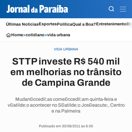
Esportes
Entretenimento
Bl
Últimas Notícias
Política
Qual a Boa?
Home
>
cotidiano
>
vida urbana
VIDA URBANA
STTP investe R$ 540 mil
em melhorias no trânsito
de Campina Grande
Mudan&ccedil;as come&ccedil;am quinta-feira e
v&atilde;o acontecer no S&atilde;o Jos&eacute;, Centro
e na Palmeira
Publicado em 30/08/2011 às 6:00