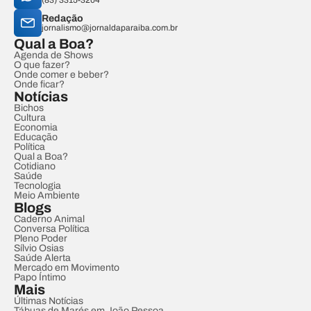
(83) 3315-3204
Redação
jornalismo@jornaldaparaiba.com.br
Qual a Boa?
Agenda de Shows
O que fazer?
Onde comer e beber?
Onde ficar?
Notícias
Bichos
Cultura
Economia
Educação
Política
Qual a Boa?
Cotidiano
Saúde
Tecnologia
Meio Ambiente
Blogs
Caderno Animal
Conversa Política
Pleno Poder
Sílvio Osias
Saúde Alerta
Mercado em Movimento
Papo Íntimo
Mais
Últimas Notícias
Tábuas de Marés em João Pessoa