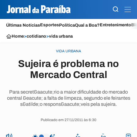
Esportes
Entretenimento
Bl
Últimas Notícias
Política
Qual a Boa?
Home
>
cotidiano
>
vida urbana
VIDA URBANA
Sujeira é problema no
Mercado Central
Para secret&aacute;rio a maior dificuldade do mercado
central &eacute; a falta de limpeza, segundo ele feirantes
s&atilde;o respons&aacute;veis pela sujeira.
Publicado em 27/11/2011 às 6:30