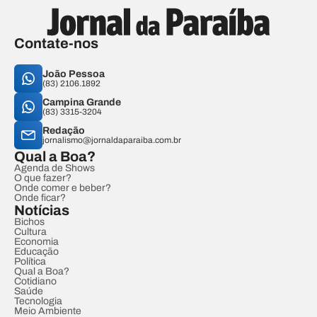
Contate-nos
João Pessoa
(83) 2106.1892
Campina Grande
(83) 3315-3204
Redação
jornalismo@jornaldaparaiba.com.br
Qual a Boa?
Agenda de Shows
O que fazer?
Onde comer e beber?
Onde ficar?
Notícias
Bichos
Cultura
Economia
Educação
Política
Qual a Boa?
Cotidiano
Saúde
Tecnologia
Meio Ambiente