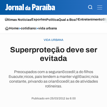
Esportes
Entretenimento
Bl
Últimas Notícias
Política
Qual a Boa?
Home
>
cotidiano
>
vida urbana
VIDA URBANA
Superproteção deve ser
evitada
Preocupados com a seguran&ccedil;a do filhos
&uacute;nicos, pais tendem a manter vigil&acirc;ncia
constante, privando as crian&ccedil;as de atividades
rotineiras.
Publicado em 25/03/2012 às 6:00