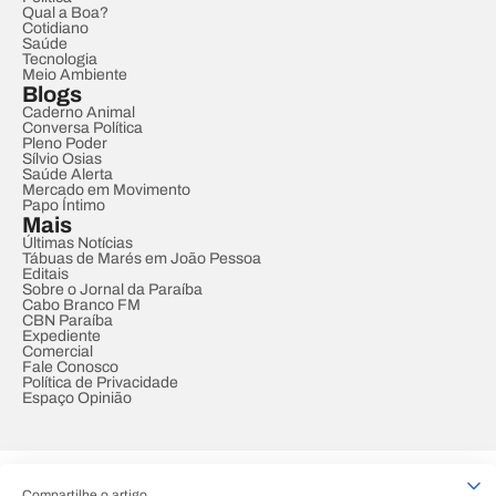
Qual a Boa?
Cotidiano
Saúde
Tecnologia
Meio Ambiente
Blogs
Caderno Animal
Conversa Política
Pleno Poder
Sílvio Osias
Saúde Alerta
Mercado em Movimento
Papo Íntimo
Mais
Últimas Notícias
Tábuas de Marés em João Pessoa
Editais
Sobre o Jornal da Paraíba
Cabo Branco FM
CBN Paraíba
Expediente
Comercial
Fale Conosco
Política de Privacidade
Espaço Opinião
© REDE PARAÍBA DE COMUNICAÇÃO
Compartilhe o artigo