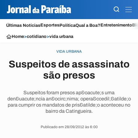
Esportes
Entretenimento
Bl
Últimas Notícias
Política
Qual a Boa?
Home
>
cotidiano
>
vida urbana
VIDA URBANA
Suspeitos de assassinato
são presos
Suspeitos foram presos ap&oacute;s uma
den&uacute;ncia an&ocirc;nima; opera&ccedil;&atilde;o
para cumprir os mandatos de pris&atilde;o aconteceu no
bairro da Catingueira.
Publicado em 28/09/2012 às 6:00