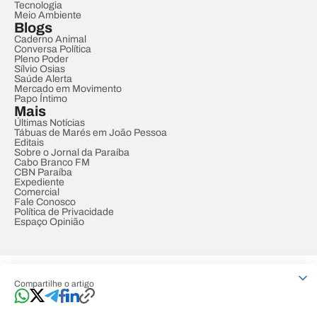
Tecnologia
Meio Ambiente
Blogs
Caderno Animal
Conversa Política
Pleno Poder
Sílvio Osias
Saúde Alerta
Mercado em Movimento
Papo Íntimo
Mais
Últimas Notícias
Tábuas de Marés em João Pessoa
Editais
Sobre o Jornal da Paraíba
Cabo Branco FM
CBN Paraíba
Expediente
Comercial
Fale Conosco
Política de Privacidade
Espaço Opinião
© REDE PARAÍBA DE COMUNICAÇÃO
Compartilhe o artigo
Developed by
Designed by