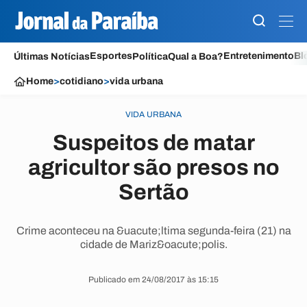
Esportes
Entretenimento
Bl
Últimas Notícias
Política
Qual a Boa?
Home
>
cotidiano
>
vida urbana
VIDA URBANA
Suspeitos de matar
agricultor são presos no
Sertão
Crime aconteceu na &uacute;ltima segunda-feira (21) na
cidade de Mariz&oacute;polis.
Publicado em 24/08/2017 às 15:15