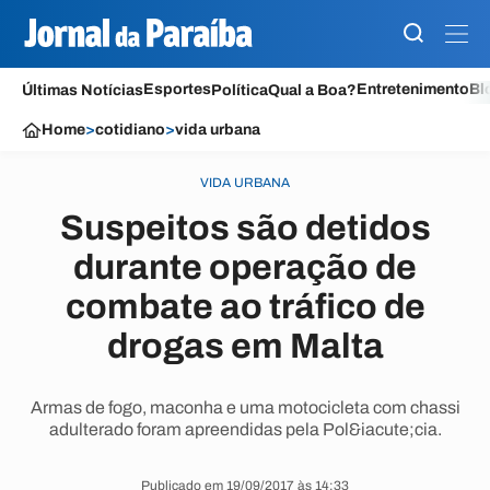
Esportes
Entretenimento
Bl
Últimas Notícias
Política
Qual a Boa?
Home
>
cotidiano
>
vida urbana
VIDA URBANA
Suspeitos são detidos
durante operação de
combate ao tráfico de
drogas em Malta
Armas de fogo, maconha e uma motocicleta com chassi
adulterado foram apreendidas pela Pol&iacute;cia.
Publicado em 19/09/2017 às 14:33