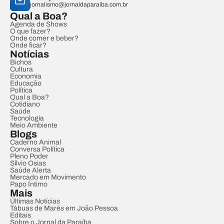
jornalismo@jornaldaparaiba.com.br
Qual a Boa?
Agenda de Shows
O que fazer?
Onde comer e beber?
Onde ficar?
Notícias
Bichos
Cultura
Economia
Educação
Política
Qual a Boa?
Cotidiano
Saúde
Tecnologia
Meio Ambiente
Blogs
Caderno Animal
Conversa Política
Pleno Poder
Sílvio Osias
Saúde Alerta
Mercado em Movimento
Papo Íntimo
Mais
Últimas Notícias
Tábuas de Marés em João Pessoa
Editais
Sobre o Jornal da Paraíba