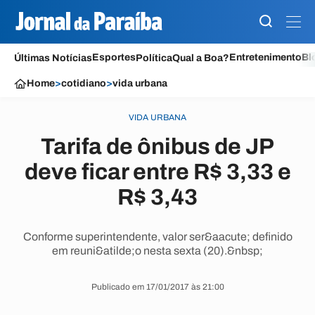
Esportes
Entretenimento
Bl
Últimas Notícias
Política
Qual a Boa?
Home
>
cotidiano
>
vida urbana
VIDA URBANA
Tarifa de ônibus de JP
deve ficar entre R$ 3,33 e
R$ 3,43
Conforme superintendente, valor ser&aacute; definido
em reuni&atilde;o nesta sexta (20).&nbsp;
Publicado em 17/01/2017 às 21:00