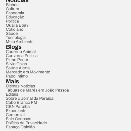
Notícias
Bichos
Cultura
Economia
Educação
Política
Qual a Boa?
Cotidiano
Saúde
Tecnologia
Meio Ambiente
Blogs
Caderno Animal
Conversa Política
Pleno Poder
Sílvio Osias
Saúde Alerta
Mercado em Movimento
Papo Íntimo
Mais
Últimas Notícias
Tábuas de Marés em João Pessoa
Editais
Sobre o Jornal da Paraíba
Cabo Branco FM
CBN Paraíba
Expediente
Comercial
Fale Conosco
Política de Privacidade
Espaço Opinião