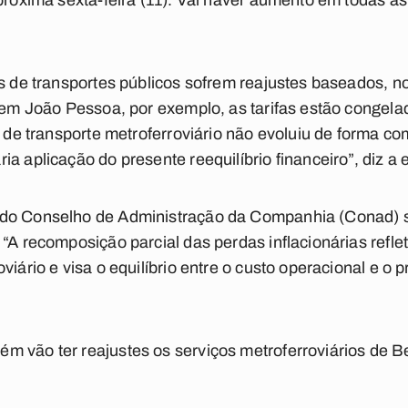
 próxima sexta-feira (11). Vai haver aumento em todas a
as de transportes públicos sofrem reajustes baseados, 
e em João Pessoa, por exemplo, as tarifas estão congela
ço de transporte metroferroviário não evoluiu de forma 
a aplicação do presente reequilíbrio financeiro”, diz a
 do Conselho de Administração da Companhia (Conad) s
“A recomposição parcial das perdas inflacionárias refle
viário e visa o equilíbrio entre o custo operacional e o 
 vão ter reajustes os serviços metroferroviários de Be