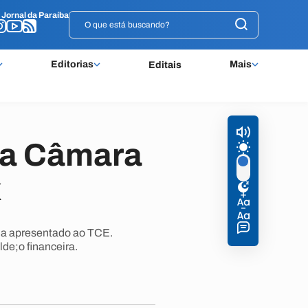
o
o
Jornal da Paraíba
Jornal da Paraíba
Editorias
Mais
Editais
da Câmara
x
ja apresentado ao TCE.
de;o financeira.