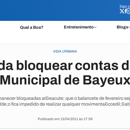
Siga 
Siga 
Entretenimento
Blogs
Qual a Boa?
VIDA URBANA
a bloquear contas 
Municipal de Bayeu
manecer bloqueadas at&eacute; que o balancete de fevereiro se
de;o fica impedido de realizar qualquer movimenta&ccedil;&atil
Publicado em 13/04/2011 às 17:59