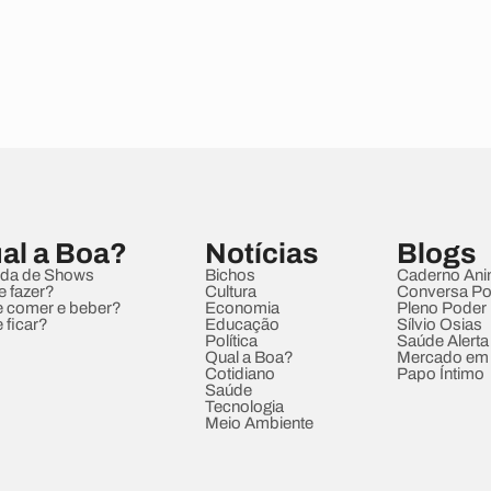
al a Boa?
Notícias
Blogs
da de Shows
Bichos
Caderno Ani
e fazer?
Cultura
Conversa Pol
 comer e beber?
Economia
Pleno Poder
 ficar?
Educação
Sílvio Osias
Política
Saúde Alerta
Qual a Boa?
Mercado em
Cotidiano
Papo Íntimo
Saúde
Tecnologia
Meio Ambiente