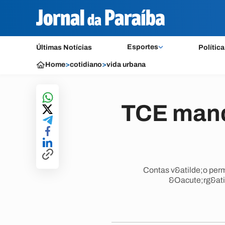
Esportes
Últimas Notícias
Política
Home
>
cotidiano
>
vida urbana
TCE mand
Contas v&atilde;o per
&Oacute;rg&atil