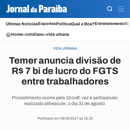
Esportes
Entretenimento
Bl
Últimas Notícias
Política
Qual a Boa?
Home
>
cotidiano
>
vida urbana
VIDA URBANA
Temer anuncia divisão de
R$ 7 bi de lucro do FGTS
entre trabalhadores
Procedimento ocorre pela 1&ordf; vez e ser&aacute;
realizado at&eacute; o dia 31 de agosto.
Publicado em 08/08/2017 às 19:25