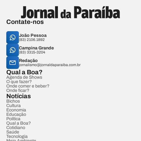
Contate-nos
João Pessoa
(83) 2106.1892
Campina Grande
(83) 3315-3204
Redação
jornalismo@jornaldaparaiba.com.br
Qual a Boa?
Agenda de Shows
O que fazer?
Onde comer e beber?
Onde ficar?
Notícias
Bichos
Cultura
Economia
Educação
Política
Qual a Boa?
Cotidiano
Saúde
Tecnologia
Meio Ambiente