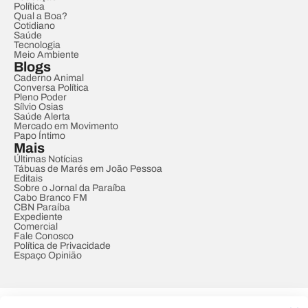
Política
Qual a Boa?
Cotidiano
Saúde
Tecnologia
Meio Ambiente
Blogs
Caderno Animal
Conversa Política
Pleno Poder
Sílvio Osias
Saúde Alerta
Mercado em Movimento
Papo Íntimo
Mais
Últimas Notícias
Tábuas de Marés em João Pessoa
Editais
Sobre o Jornal da Paraíba
Cabo Branco FM
CBN Paraíba
Expediente
Comercial
Fale Conosco
Política de Privacidade
Espaço Opinião
© REDE PARAÍBA DE COMUNICAÇÃO