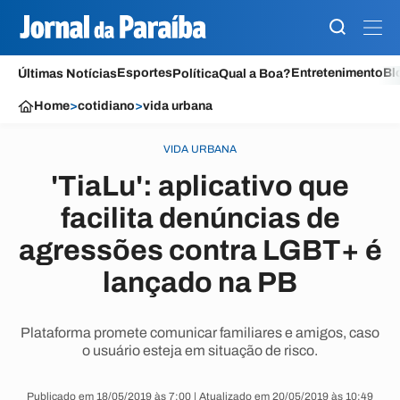
Esportes
Entretenimento
Bl
Últimas Notícias
Política
Qual a Boa?
Home
>
cotidiano
>
vida urbana
VIDA URBANA
'TiaLu': aplicativo que
facilita denúncias de
agressões contra LGBT+ é
lançado na PB
Plataforma promete comunicar familiares e amigos, caso
o usuário esteja em situação de risco.
Publicado em 18/05/2019 às 7:00 | Atualizado em 20/05/2019 às 10:49