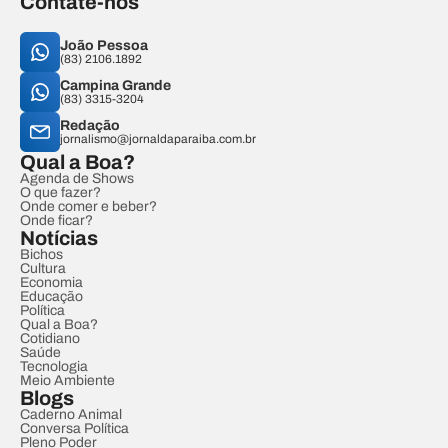
Contate-nos
João Pessoa
(83) 2106.1892
Campina Grande
(83) 3315-3204
Redação
jornalismo@jornaldaparaiba.com.br
Qual a Boa?
Agenda de Shows
O que fazer?
Onde comer e beber?
Onde ficar?
Notícias
Bichos
Cultura
Economia
Educação
Política
Qual a Boa?
Cotidiano
Saúde
Tecnologia
Meio Ambiente
Blogs
Caderno Animal
Conversa Política
Pleno Poder