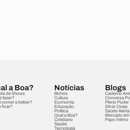
al a Boa?
Notícias
Blogs
da de Shows
Bichos
Caderno Ani
e fazer?
Cultura
Conversa Pol
 comer e beber?
Economia
Pleno Poder
 ficar?
Educação
Sílvio Osias
Política
Saúde Alerta
Qual a Boa?
Mercado em
Cotidiano
Papo Íntimo
Saúde
Tecnologia