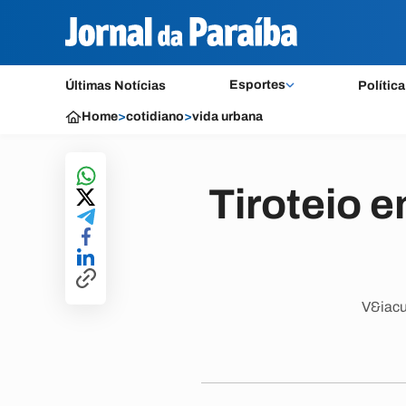
Esportes
Últimas Notícias
Política
Home
>
cotidiano
>
vida urbana
Tiroteio 
V&iacu