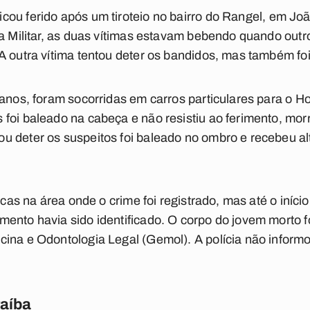
ou ferido após um tiroteio no bairro do Rangel
, em Joã
ia Militar, as duas vítimas estavam bebendo quando ou
A outra vítima tentou deter os bandidos, mas também fo
 anos, foram socorridas em carros particulares para o H
foi baleado na cabeça e não resistiu ao ferimento, morr
u deter os suspeitos foi baleado no ombro e recebeu a
uscas na área onde o crime foi registrado, mas até o iníc
mento havia sido identificado. O corpo do jovem morto 
ina e Odontologia Legal (Gemol). A polícia não informo
raíba