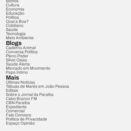
Bichos
Cultura
Economia
Educação
Política
Qual a Boa?
Cotidiano
Saúde
Tecnologia
Meio Ambiente
Blogs
Caderno Animal
Conversa Política
Pleno Poder
Sílvio Osias
Saúde Alerta
Mercado em Movimento
Papo Íntimo
Mais
Últimas Notícias
Tábuas de Marés em João Pessoa
Editais
Sobre o Jornal da Paraíba
Cabo Branco FM
CBN Paraíba
Expediente
Comercial
Fale Conosco
Política de Privacidade
Espaço Opinião