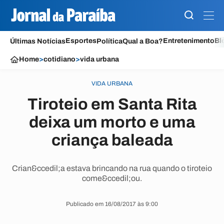
Esportes
Entretenimento
Bl
Últimas Notícias
Política
Qual a Boa?
Home
>
cotidiano
>
vida urbana
VIDA URBANA
Tiroteio em Santa Rita
deixa um morto e uma
criança baleada
Crian&ccedil;a estava brincando na rua quando o tiroteio
come&ccedil;ou.
Publicado em 16/08/2017 às 9:00