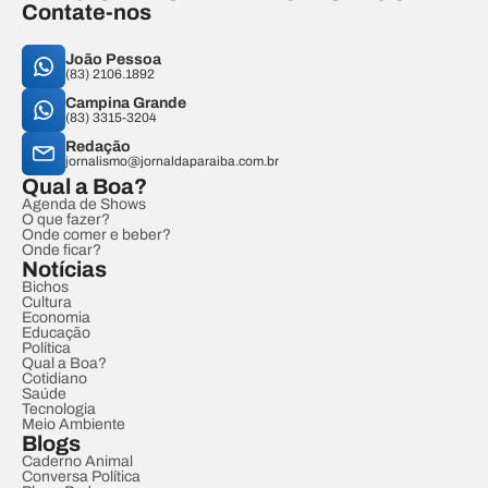
Contate-nos
João Pessoa
(83) 2106.1892
Campina Grande
(83) 3315-3204
Redação
jornalismo@jornaldaparaiba.com.br
Qual a Boa?
Agenda de Shows
O que fazer?
Onde comer e beber?
Onde ficar?
Notícias
Bichos
Cultura
Economia
Educação
Política
Qual a Boa?
Cotidiano
Saúde
Tecnologia
Meio Ambiente
Blogs
Caderno Animal
Conversa Política