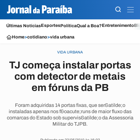
Esportes
Entretenimento
Bl
Últimas Notícias
Política
Qual a Boa?
Home
>
cotidiano
>
vida urbana
VIDA URBANA
TJ começa instalar portas
com detector de metais
em fóruns da PB
Foram adquiridas 14 portas fixas, que ser&atilde;o
instaladas apenas nos f&oacute;runs de maior fluxo das
comarcas do Estado sob supervis&atilde;o da Assessoria
Militar do TJPB.