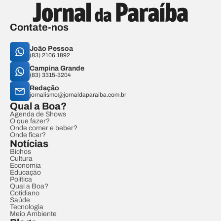
Contate-nos
João Pessoa
(83) 2106.1892
Campina Grande
(83) 3315-3204
Redação
jornalismo@jornaldaparaiba.com.br
Qual a Boa?
Agenda de Shows
O que fazer?
Onde comer e beber?
Onde ficar?
Notícias
Bichos
Cultura
Economia
Educação
Política
Qual a Boa?
Cotidiano
Saúde
Tecnologia
Meio Ambiente