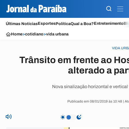
Esportes
Entretenimento
Bl
Últimas Notícias
Política
Qual a Boa?
Home
>
cotidiano
>
vida urbana
VIDA UR
Trânsito em frente ao Hos
alterado a par
Nova sinalização horizontal e vertical 
Publicado em 08/01/2019 às 10:48 | At