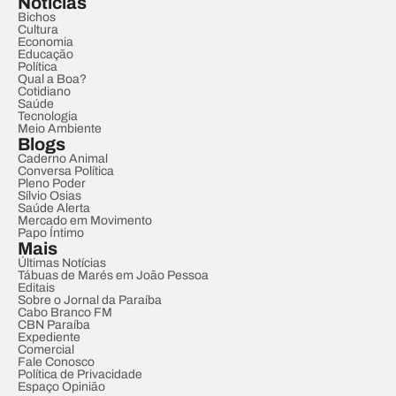
Notícias
Bichos
Cultura
Economia
Educação
Política
Qual a Boa?
Cotidiano
Saúde
Tecnologia
Meio Ambiente
Blogs
Caderno Animal
Conversa Política
Pleno Poder
Sílvio Osias
Saúde Alerta
Mercado em Movimento
Papo Íntimo
Mais
Últimas Notícias
Tábuas de Marés em João Pessoa
Editais
Sobre o Jornal da Paraíba
Cabo Branco FM
CBN Paraíba
Expediente
Comercial
Fale Conosco
Política de Privacidade
Espaço Opinião