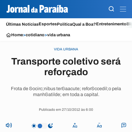
Esportes
Entretenimento
Bl
Últimas Notícias
Política
Qual a Boa?
Home
>
cotidiano
>
vida urbana
VIDA URBANA
Transporte coletivo será
reforçado
Frota de &ocirc;nibus ter&aacute; refor&ccedil;o pela
manh&atilde; em toda a capital.
Publicado em 27/10/2012 às 6:00