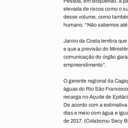
Pessoa, em Boqueirão, a p
elevada de riscos como o su
desse volume, como também
humano. “Não sabemos até q
Janiro da Costa lembra que
e que a previsão do Ministé
comunicação do órgão garan
empreendimento”.
O gerente regional da Cage
águas do Rio São Francisco 
recarga no Açude de Epitác
De acordo com a estimativa
dias e meio com água e igua
de 2017.
(Colaborou Secy B