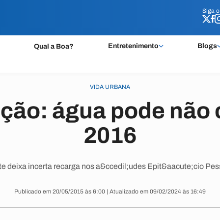
Siga 
Siga 
Entretenimento
Blogs
Qual a Boa?
VIDA URBANA
ção: água pode não
2016
te deixa incerta recarga nos a&ccedil;udes Epit&aacute;cio Pe
Publicado em 20/05/2015 às 6:00 | Atualizado em 09/02/2024 às 16:49