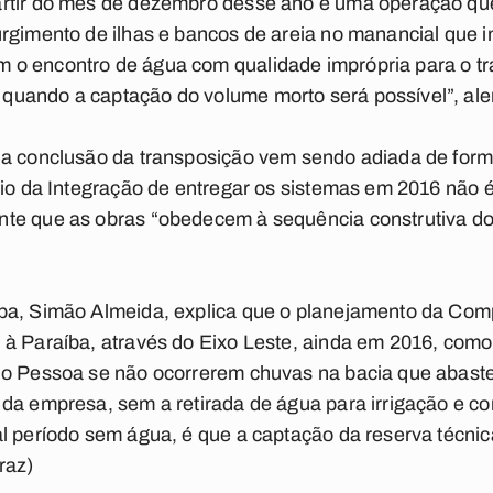
artir do mês de dezembro desse ano é uma operação qu
rgimento de ilhas e bancos de areia no manancial que i
 o encontro de água com qualidade imprópria para o t
uando a captação do volume morto será possível”, aler
 a conclusão da transposição vem sendo adiada de for
rio da Integração de entregar os sistemas em 2016 não é
te que as obras “obedecem à sequência construtiva d
pa, Simão Almeida, explica que o planejamento da Com
à Paraíba, através do Eixo Leste, ainda em 2016, como
io Pessoa se não ocorrerem chuvas na bacia que abast
 da empresa, sem a retirada de água para irrigação e c
l período sem água, é que a captação da reserva técnica
raz)