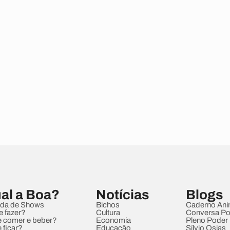
al a Boa?
Notícias
Blogs
da de Shows
Bichos
Caderno Ani
e fazer?
Cultura
Conversa Pol
 comer e beber?
Economia
Pleno Poder
 ficar?
Educação
Sílvio Osias