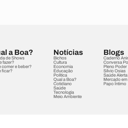
al a Boa?
Notícias
Blogs
da de Shows
Bichos
Caderno Ani
e fazer?
Cultura
Conversa Pol
 comer e beber?
Economia
Pleno Poder
 ficar?
Educação
Sílvio Osias
Política
Saúde Alerta
Qual a Boa?
Mercado em
Cotidiano
Papo Íntimo
Saúde
Tecnologia
Meio Ambiente