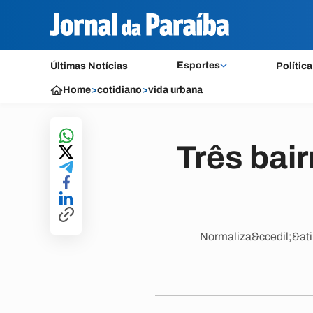
Esportes
Últimas Notícias
Política
Home
>
cotidiano
>
vida urbana
Três bai
Normaliza&ccedil;&atil