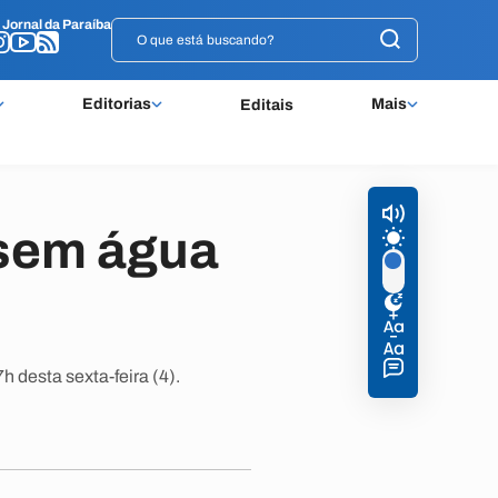
o
o
Jornal da Paraíba
Jornal da Paraíba
Editorias
Mais
Editais
 sem água
 desta sexta-feira (4).