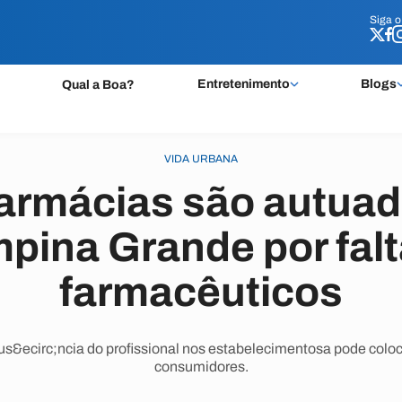
Siga 
Siga 
Entretenimento
Blogs
Qual a Boa?
VIDA URBANA
farmácias são autua
pina Grande por falt
farmacêuticos
s&ecirc;ncia do profissional nos estabelecimentosa pode coloc
consumidores.