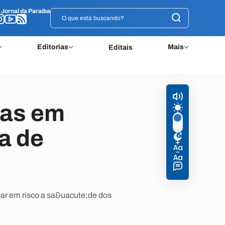
o
o
Jornal da Paraíba
Jornal da Paraíba
Editorias
Mais
Editais
das em
a de
ar em risco a sa&uacute;de dos