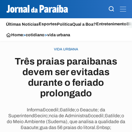
Esportes
Entretenimento
Bl
Últimas Notícias
Política
Qual a Boa?
Home
>
cotidiano
>
vida urbana
VIDA URBANA
Três praias paraibanas
devem ser evitadas
durante o feriado
prolongado
Informa&ccedil;&atilde;o &eacute; da
Superintend&ecirc;ncia de Administra&ccedil;&atilde;o
do Meio Ambiente (Sudema), que analisa a qualidade da
&aacute;gua das 56 praias do litoral.&nbsp;