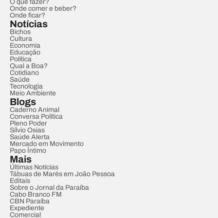
O que fazer?
Onde comer e beber?
Onde ficar?
Notícias
Bichos
Cultura
Economia
Educação
Política
Qual a Boa?
Cotidiano
Saúde
Tecnologia
Meio Ambiente
Blogs
Caderno Animal
Conversa Política
Pleno Poder
Sílvio Osias
Saúde Alerta
Mercado em Movimento
Papo Íntimo
Mais
Últimas Notícias
Tábuas de Marés em João Pessoa
Editais
Sobre o Jornal da Paraíba
Cabo Branco FM
CBN Paraíba
Expediente
Comercial