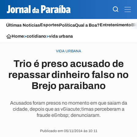
Esportes
Entretenimento
Bl
Últimas Notícias
Política
Qual a Boa?
Home
>
cotidiano
>
vida urbana
VIDA URBANA
Trio é preso acusado de
repassar dinheiro falso no
Brejo paraibano
Acusados foram presos no momento em que saiam da
cidade, depois que as v&iacute;timas perceberam a
fraude e&nbsp; denunciaram.
Publicado em 05/11/2014 às 10:11