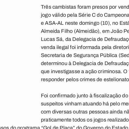
Três cambistas foram presos por vend
jogo válido pela Série C do Campeona
e ASA-AL neste domingo (10), no Est
Almeida Filho (Almeidão), em João P
Lucas Sá, da Delegacia de Defraudaçõ
venda ilegal foi informada pela direto
Secretaria de Segurança Pública (Seds
determinou à Delegacia de Defraudaç
que investigasse a ação criminosa. O 
responder pelos crimes de estelionat
Foi confirmado junto à fiscalização d
suspeitos vinham atuando há pelo me
com diversas outras pessoas ainda nã
praticamente todos os jogos realizad
essos do programa “Gol de Placa” do Governo do Estado 