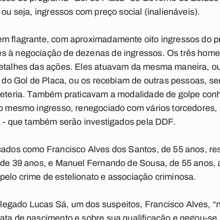
 ou seja, ingressos com preço social (inalienáveis).
em flagrante, com aproximadamente oito ingressos do p
es à negociação de dezenas de ingressos. Os três hom
detalhes das ações. Eles atuavam da mesma maneira, ou
is do Gol de Placa, ou os recebiam de outras pessoas, 
heteria. Também praticavam a modalidade de golpe conh
 do mesmo ingresso, renegociado com vários torcedores,
ia - que também serão investigados pela DDF.
icados como Francisco Alves dos Santos, de 55 anos, r
, de 39 anos, e Manuel Fernando de Sousa, de 55 anos
elo crime de estelionato e associação criminosa.
egado Lucas Sá, um dos suspeitos, Francisco Alves, “n
ata de nascimento e sobre sua qualificação e negou-se