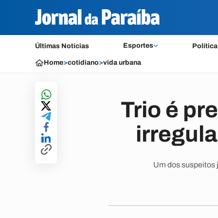
Esportes
Últimas Notícias
Política
Home
>
cotidiano
>
vida urbana
Trio é p
irregul
Um dos suspeitos j