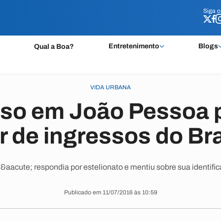
Siga 
Siga 
Entretenimento
Blogs
Qual a Boa?
VIDA URBANA
reso em João Pessoa 
ar de ingressos do Bra
&aacute; respondia por estelionato e mentiu sobre sua identific
Publicado em 11/07/2016 às 10:59