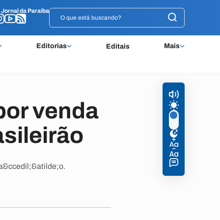
o
o
Jornal da Paraíba
Jornal da Paraíba
Editorias
Mais
Editais
por venda
sileirão
a&ccedil;&atilde;o.