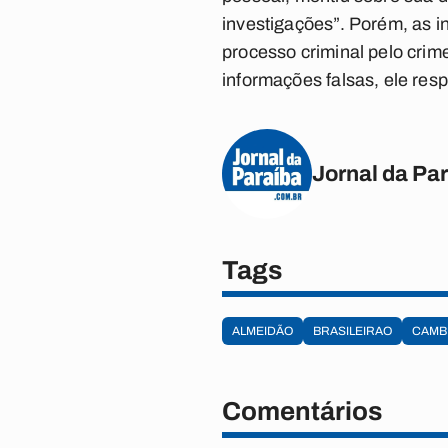
investigações”. Porém, as i
processo criminal pelo crim
informações falsas, ele resp
Jornal da Pa
Tags
ALMEIDÃO
BRASILEIRAO
CAMB
Comentários