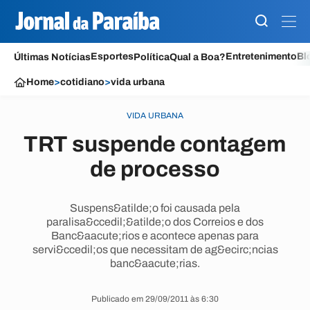
Esportes
Entretenimento
Bl
Últimas Notícias
Política
Qual a Boa?
Home
>
cotidiano
>
vida urbana
VIDA URBANA
TRT suspende contagem
de processo
Suspens&atilde;o foi causada pela
paralisa&ccedil;&atilde;o dos Correios e dos
Banc&aacute;rios e acontece apenas para
servi&ccedil;os que necessitam de ag&ecirc;ncias
banc&aacute;rias.
Publicado em 29/09/2011 às 6:30