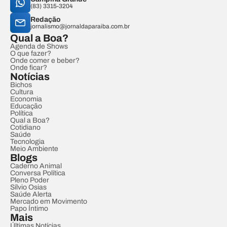
(83) 3315-3204
Redação
jornalismo@jornaldaparaiba.com.br
Qual a Boa?
Agenda de Shows
O que fazer?
Onde comer e beber?
Onde ficar?
Notícias
Bichos
Cultura
Economia
Educação
Política
Qual a Boa?
Cotidiano
Saúde
Tecnologia
Meio Ambiente
Blogs
Caderno Animal
Conversa Política
Pleno Poder
Sílvio Osias
Saúde Alerta
Mercado em Movimento
Papo Íntimo
Mais
Últimas Notícias