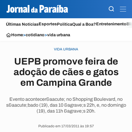
Esportes
Entretenimento
Bl
Últimas Notícias
Política
Qual a Boa?
Home
>
cotidiano
>
vida urbana
VIDA URBANA
UEPB promove feira de
adoção de cães e gatos
em Campina Grande
Evento acontecer&aacute; no Shopping Boulevard, no
s&aacute;bado (19), das 10 &agrave;s 22h, e, no domingo
(19), das 11h &agrave;s 20h.
Publicado em 17/03/2011 às 19:57