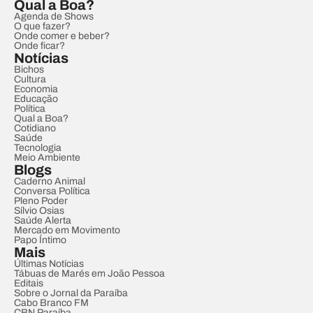
Qual a Boa?
Agenda de Shows
O que fazer?
Onde comer e beber?
Onde ficar?
Notícias
Bichos
Cultura
Economia
Educação
Política
Qual a Boa?
Cotidiano
Saúde
Tecnologia
Meio Ambiente
Blogs
Caderno Animal
Conversa Política
Pleno Poder
Sílvio Osias
Saúde Alerta
Mercado em Movimento
Papo Íntimo
Mais
Últimas Notícias
Tábuas de Marés em João Pessoa
Editais
Sobre o Jornal da Paraíba
Cabo Branco FM
CBN Paraíba