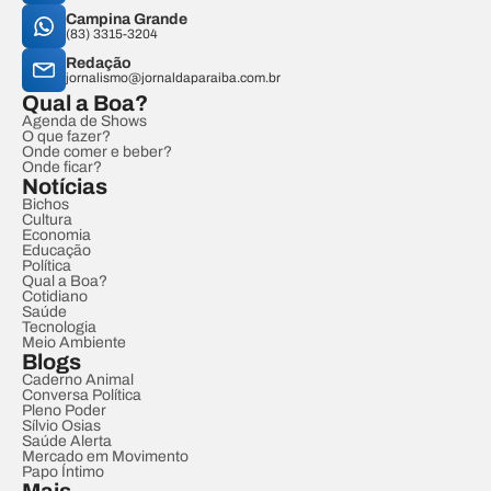
Campina Grande
(83) 3315-3204
Redação
jornalismo@jornaldaparaiba.com.br
Qual a Boa?
Agenda de Shows
O que fazer?
Onde comer e beber?
Onde ficar?
Notícias
Bichos
Cultura
Economia
Educação
Política
Qual a Boa?
Cotidiano
Saúde
Tecnologia
Meio Ambiente
Blogs
Caderno Animal
Conversa Política
Pleno Poder
Sílvio Osias
Saúde Alerta
Mercado em Movimento
Papo Íntimo