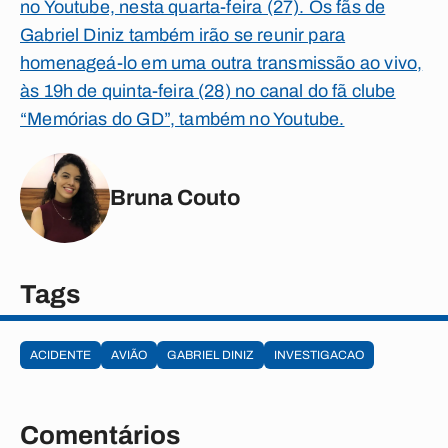
no Youtube, nesta quarta-feira (27). Os fãs de
Gabriel Diniz também irão se reunir para
homenageá-lo em uma outra transmissão ao vivo,
às 19h de quinta-feira (28) no canal do fã clube
“Memórias do GD”, também no Youtube.
Bruna Couto
Tags
ACIDENTE
AVIÃO
GABRIEL DINIZ
INVESTIGACAO
Comentários