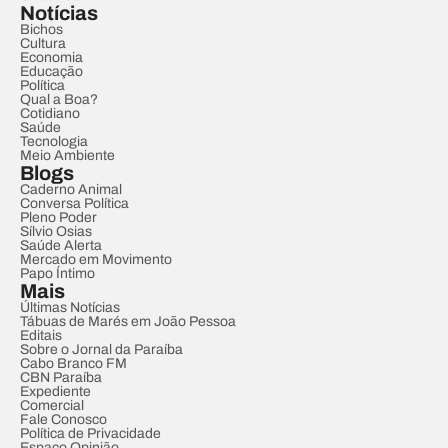
Notícias
Bichos
Cultura
Economia
Educação
Política
Qual a Boa?
Cotidiano
Saúde
Tecnologia
Meio Ambiente
Blogs
Caderno Animal
Conversa Política
Pleno Poder
Sílvio Osias
Saúde Alerta
Mercado em Movimento
Papo Íntimo
Mais
Últimas Notícias
Tábuas de Marés em João Pessoa
Editais
Sobre o Jornal da Paraíba
Cabo Branco FM
CBN Paraíba
Expediente
Comercial
Fale Conosco
Política de Privacidade
Espaço Opinião