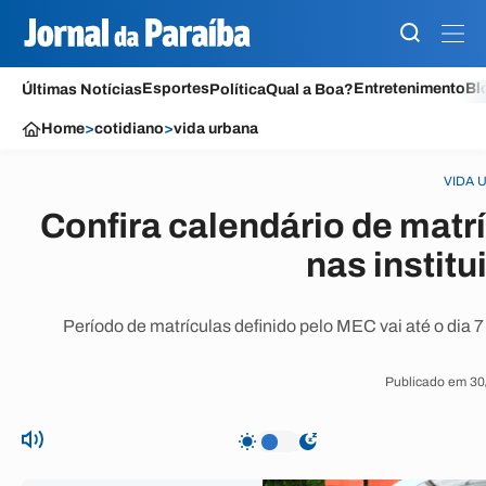
Esportes
Entretenimento
Bl
Últimas Notícias
Política
Qual a Boa?
Home
>
cotidiano
>
vida urbana
VIDA 
Confira calendário de matr
nas instit
Período de matrículas definido pelo MEC vai até o dia
Publicado em 30