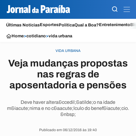
Esportes
Entretenimento
Bl
Últimas Notícias
Política
Qual a Boa?
Home
>
cotidiano
>
vida urbana
VIDA URBANA
Veja mudanças propostas
nas regras de
aposentadoria e pensões
Deve haver altera&ccedil;&atilde;o na idade
m&iacute;nima e no c&aacute;lculo do benef&iacute;cio.
&nbsp;
Publicado em 06/12/2016 às 19:40