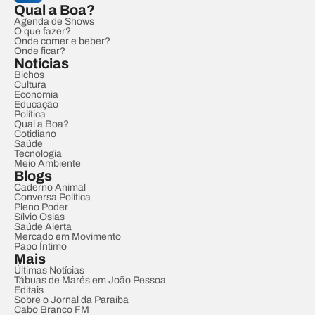
Qual a Boa?
Agenda de Shows
O que fazer?
Onde comer e beber?
Onde ficar?
Notícias
Bichos
Cultura
Economia
Educação
Política
Qual a Boa?
Cotidiano
Saúde
Tecnologia
Meio Ambiente
Blogs
Caderno Animal
Conversa Política
Pleno Poder
Sílvio Osias
Saúde Alerta
Mercado em Movimento
Papo Íntimo
Mais
Últimas Notícias
Tábuas de Marés em João Pessoa
Editais
Sobre o Jornal da Paraíba
Cabo Branco FM