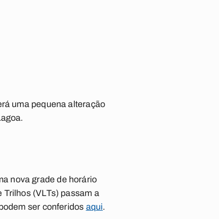
terá uma pequena alteração
 Lagoa.
a nova grade de horário
e Trilhos (VLTs) passam a
s podem ser conferidos
aqui
.