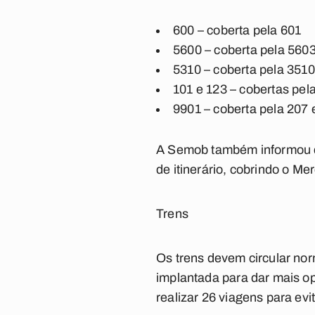
600 – coberta pela 601
5600 – coberta pela 5603
5310 – coberta pela 3510
101 e 123 – cobertas pel
9901 – coberta pela 207 e
A Semob também informou qu
de itinerário, cobrindo o M
Trens
Os trens devem circular no
implantada para dar mais o
realizar 26 viagens para ev