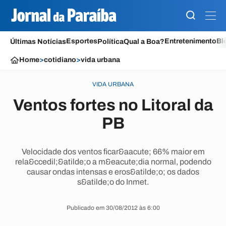
Esportes
Entretenimento
Bl
Últimas Notícias
Política
Qual a Boa?
Home
>
cotidiano
>
vida urbana
VIDA URBANA
Ventos fortes no Litoral da
PB
Velocidade dos ventos ficar&aacute; 66% maior em
rela&ccedil;&atilde;o a m&eacute;dia normal, podendo
causar ondas intensas e eros&atilde;o; os dados
s&atilde;o do Inmet.
Publicado em 30/08/2012 às 6:00