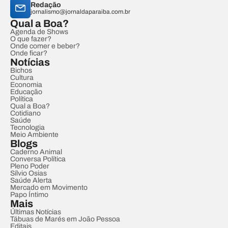
Redação
jornalismo@jornaldaparaiba.com.br
Qual a Boa?
Agenda de Shows
O que fazer?
Onde comer e beber?
Onde ficar?
Notícias
Bichos
Cultura
Economia
Educação
Política
Qual a Boa?
Cotidiano
Saúde
Tecnologia
Meio Ambiente
Blogs
Caderno Animal
Conversa Política
Pleno Poder
Sílvio Osias
Saúde Alerta
Mercado em Movimento
Papo Íntimo
Mais
Últimas Notícias
Tábuas de Marés em João Pessoa
Editais