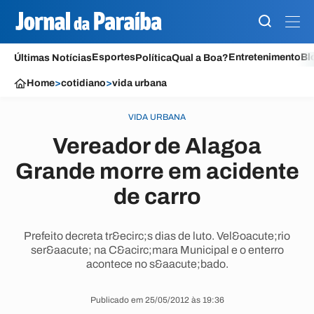
Esportes
Entretenimento
Bl
Últimas Notícias
Política
Qual a Boa?
Home
>
cotidiano
>
vida urbana
VIDA URBANA
Vereador de Alagoa
Grande morre em acidente
de carro
Prefeito decreta tr&ecirc;s dias de luto. Vel&oacute;rio
ser&aacute; na C&acirc;mara Municipal e o enterro
acontece no s&aacute;bado.
Publicado em 25/05/2012 às 19:36