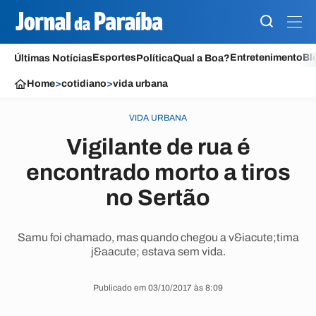
Esportes
Entretenimento
Bl
Últimas Notícias
Política
Qual a Boa?
Home
>
cotidiano
>
vida urbana
VIDA URBANA
Vigilante de rua é
encontrado morto a tiros
no Sertão
Samu foi chamado, mas quando chegou a v&iacute;tima
j&aacute; estava sem vida.
Publicado em 03/10/2017 às 8:09