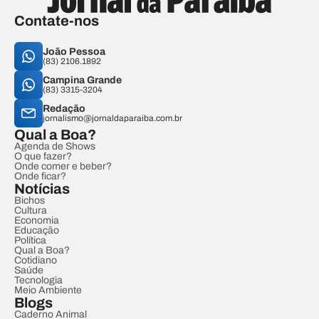
Contate-nos
João Pessoa
(83) 2106.1892
Campina Grande
(83) 3315-3204
Redação
jornalismo@jornaldaparaiba.com.br
Qual a Boa?
Agenda de Shows
O que fazer?
Onde comer e beber?
Onde ficar?
Notícias
Bichos
Cultura
Economia
Educação
Política
Qual a Boa?
Cotidiano
Saúde
Tecnologia
Meio Ambiente
Blogs
Caderno Animal