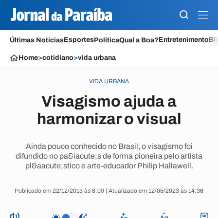
Esportes
Entretenimento
Bl
Últimas Notícias
Política
Qual a Boa?
Home
>
cotidiano
>
vida urbana
VIDA URBANA
Visagismo ajuda a
harmonizar o visual
Ainda pouco conhecido no Brasil, o visagismo foi
difundido no pa&iacute;s de forma pioneira pelo artista
pl&aacute;stico e arte-educador Philip Hallawell.
Publicado em 22/12/2013 às 8:00 | Atualizado em 12/05/2023 às 14:36