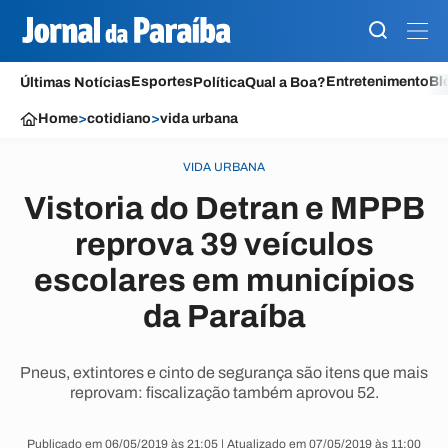
Esportes
Entretenimento
Bl
Últimas Notícias
Política
Qual a Boa?
Home
>
cotidiano
>
vida urbana
VIDA URBANA
Vistoria do Detran e MPPB
reprova 39 veículos
escolares em municípios
da Paraíba
Pneus, extintores e cinto de segurança são itens que mais
reprovam: fiscalização também aprovou 52.
Publicado em 06/05/2019 às 21:05 | Atualizado em 07/05/2019 às 11:00