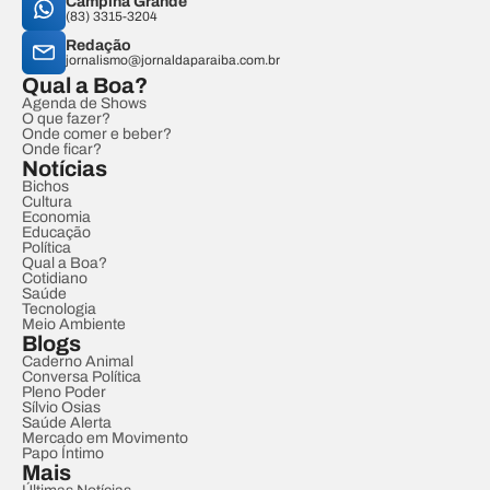
Campina Grande
(83) 3315-3204
Redação
jornalismo@jornaldaparaiba.com.br
Qual a Boa?
Agenda de Shows
O que fazer?
Onde comer e beber?
Onde ficar?
Notícias
Bichos
Cultura
Economia
Educação
Política
Qual a Boa?
Cotidiano
Saúde
Tecnologia
Meio Ambiente
Blogs
Caderno Animal
Conversa Política
Pleno Poder
Sílvio Osias
Saúde Alerta
Mercado em Movimento
Papo Íntimo
Mais