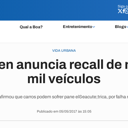
Siga 
Siga 
Entretenimento
Blogs
Qual a Boa?
VIDA URBANA
n anuncia recall de 
mil veículos
irmou que carros podem sofrer pane el&eacute;trica, por falha n
Publicado em 05/05/2017 às 15:05