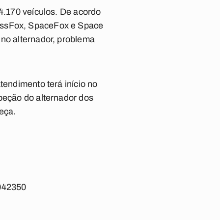
54.170 veículos. De acordo
rossFox, SpaceFox e Space
 no alternador, problema
tendimento terá início no
speção do alternador dos
eça.
042350