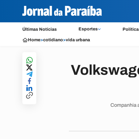
Esportes
Últimas Notícias
Política
Home
>
cotidiano
>
vida urbana
Volkswage
Companhia af