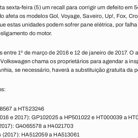
 sexta-feira (5) um recall para corrigir um defeito em 
 afeta os modelos Gol, Voyage, Saveiro, Up!, Fox, C
e estas unidades podem sofrer pane elétrica, por falha
esligamento do motor.
s entre 1º de março de 2016 e 12 de janeiro de 2017. O a
 a Volkswagen chama os proprietários para agendar a in
hia, se necessário, haverá a substituição gratuita da p
os:
48567 a HT523246
(2016 e 2017): GP102025 a HP501022 e HT000039 a HT
 2017): G4065578 a H4021703
s (2017): HA512059 a HA513061