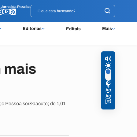
o
o
Jornal da Paraíba
Jornal da Paraíba
Editorias
Mais
Editais
m mais
e;o Pessoa ser&aacute; de 1,01