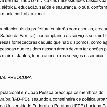
eve ser realizado com vistas às necessidades básicas d
elétrica, educação, saúde e segurança, o que, conforme
municipal habitacional.
abitacionais da prefeitura contarão com escolas, creche
Saúde da Família), contemplando os serviços sociais
resas fornecedoras daquilo que não dispomos, como águ
s pessoas que residem nessas áreas devem ter opções 
s mais distantes, tendo acesso aos serviços essenciais
NAL PREOCUPA
ulacional em João Pessoa preocupa os membros do Inst
raíba (IAB-PB), segundo a conselheira de política urban
 da Universidade Federal da Paraíba (UFPB) Luciana P