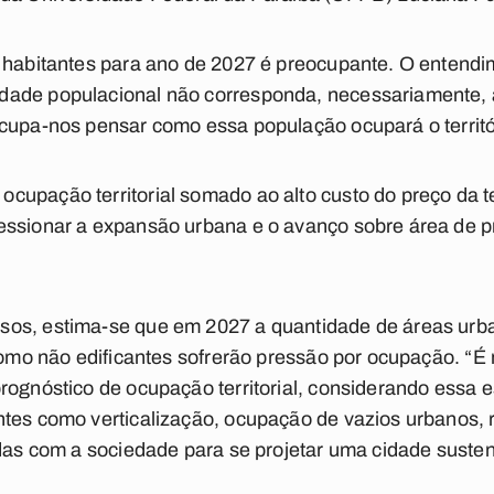
e habitantes para ano de 2027 é preocupante. O entend
dade populacional não corresponda, necessariamente,
cupa-nos pensar como essa população ocupará o territó
upação territorial somado ao alto custo do preço da t
essionar a expansão urbana e o avanço sobre área de p
os, estima-se que em 2027 a quantidade de áreas urba
 como não edificantes sofrerão pressão por ocupação. “É
rognóstico de ocupação territorial, considerando essa e
tes como verticalização, ocupação de vazios urbanos, r
idas com a sociedade para se projetar uma cidade sustent