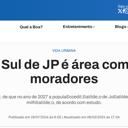
Siga 
Siga 
Entretenimento
Blogs
Qual a Boa?
VIDA URBANA
Sul de JP é área co
moradores
 de que no ano de 2027 a popula&ccedil;&atilde;o de Jo&atild
milh&atilde;o, de acordo com estudo.
Publicado em 19/07/2014 às 6:00 | Atualizado em 06/02/2024 às 17:04