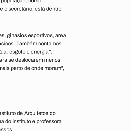
a população, como
 o secretário, está dentro
s, ginásios esportivos, área
 básicos. Também contamos
a, esgoto e energia”,
para se deslocarem menos
 mais perto de onde moram”,
ituto de Arquitetos do
a do instituto e professora
assos.