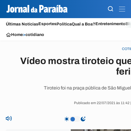
Esportes
Entretenimento
Bl
Últimas Notícias
Política
Qual a Boa?
Home
>
cotidiano
COTI
Vídeo mostra tiroteio qu
fer
Tiroteio foi na praça pública de São Miguel 
Publicado em 22/07/2021 às 11:42 