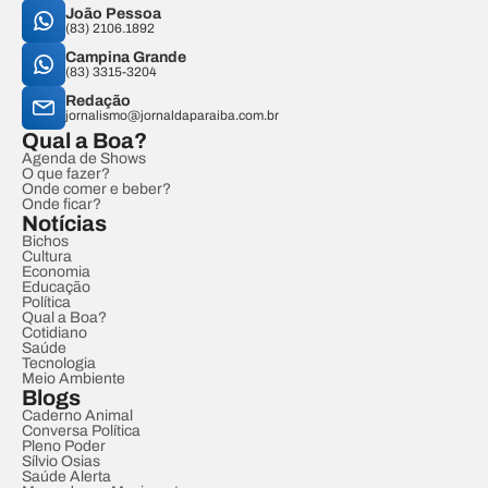
João Pessoa
(83) 2106.1892
Campina Grande
(83) 3315-3204
Redação
jornalismo@jornaldaparaiba.com.br
Qual a Boa?
Agenda de Shows
O que fazer?
Onde comer e beber?
Onde ficar?
Notícias
Bichos
Cultura
Economia
Educação
Política
Qual a Boa?
Cotidiano
Saúde
Tecnologia
Meio Ambiente
Blogs
Caderno Animal
Conversa Política
Pleno Poder
Sílvio Osias
Saúde Alerta