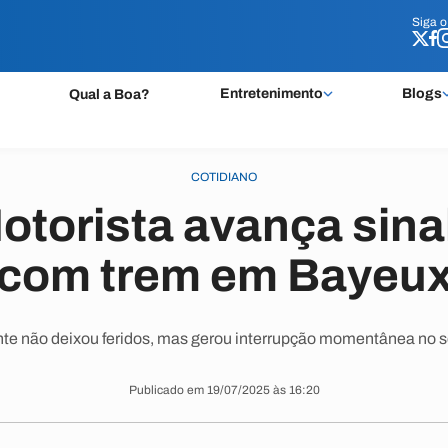
Siga 
Siga 
Entretenimento
Blogs
Qual a Boa?
COTIDIANO
otorista avança sinal
com trem em Bayeu
te não deixou feridos, mas gerou interrupção momentânea no s
Publicado em 19/07/2025 às 16:20